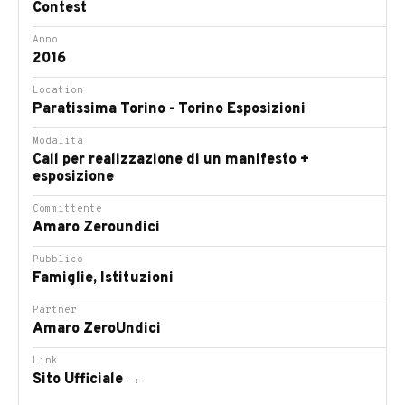
Contest
Anno
2016
Location
Paratissima Torino - Torino Esposizioni
Modalità
Call per realizzazione di un manifesto +
esposizione
Committente
Amaro Zeroundici
Pubblico
Famiglie, Istituzioni
Partner
Amaro ZeroUndici
Link
Sito Ufficiale →