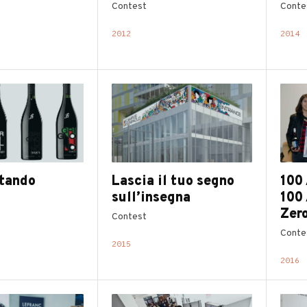
Contest
Conte
2012
2014
tando
Lascia il tuo segno
100 
sull’insegna
100
Zer
Contest
Conte
2015
2016