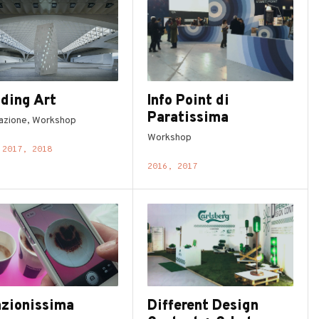
lding Art
Info Point di
Paratissima
lazione, Workshop
Workshop
 2017, 2018
2016, 2017
azionissima
Different Design