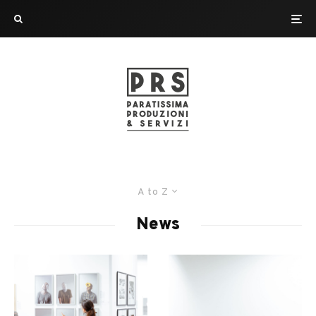
A to Z
News