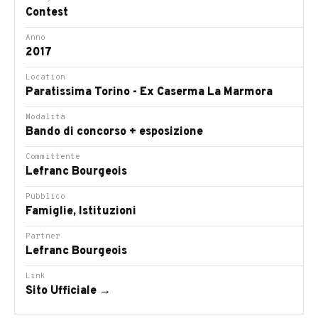
Contest
Anno
2017
Location
Paratissima Torino - Ex Caserma La Marmora
Modalità
Bando di concorso + esposizione
Committente
Lefranc Bourgeois
Pubblico
Famiglie, Istituzioni
Partner
Lefranc Bourgeois
Link
Sito Ufficiale →